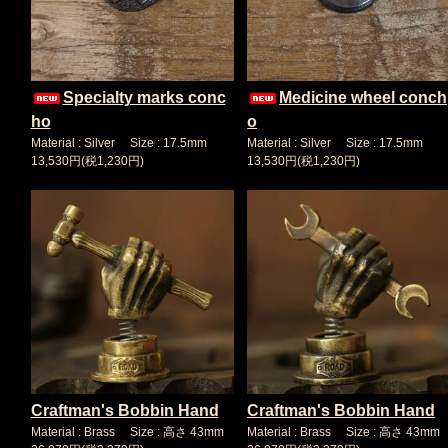
Specialty marks conc
Medicine wheel conch
ho
o
Material : Silver Size : 17.5mm
Material : Silver Size : 17.5mm
13,530円(税1,230円)
13,530円(税1,230円)
Craftman's Bobbin Hand
Craftman's Bobbin Hand
Material : Brass Size : 高さ 43mm
Material : Brass Size : 高さ 43mm