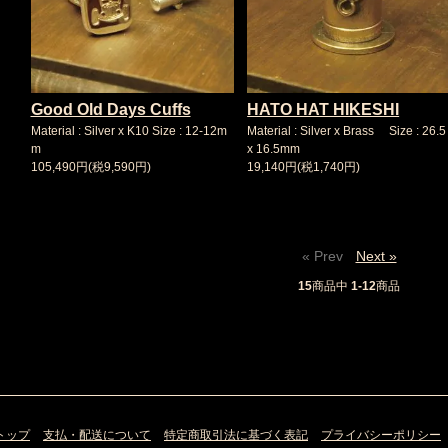
Good Old Days Cuffs
HATO HAT HIKESHI
Material : Silver x K10 Size : 12-12m
Material : Silver x Brass Size : 26.5
m
x 16.5mm
105,490円(税9,590円)
19,140円(税1,740円)
« Prev
Next »
15
商品中
1-12
商品
トップ
支払・配送について
特定商取引法に基づく表記
プライバシーポリシー