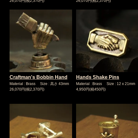
26,070円(税2,370円)
26,070円(税2,370円)
Craftman's Bobbin Hand
Hands Shake Pins
Material : Brass Size : 高さ 43mm
Material : Brass Size : 12 x 21mm
26,070円(税2,370円)
4,950円(税450円)