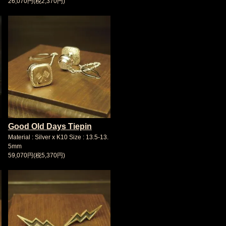
26,070円(税2,370円)
Good Old Days Tiepin
Material : Silver x K10 Size : 13.5-13.
5mm
59,070円(税5,370円)