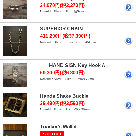
24,970円(税2,270円)
Material : Silver Size : 幅5mm
SUPERIOR CHAIN
411,290円(税37,390円)
Material : Silver x Brass Size : 450mm
HAND SIGN Key Hook A
69,300円(税6,300円)
Material : Silver Size : 73mm x 22mm
Hands Shake Buckle
39,490円(税3,590円)
Material : Brass Size : 60 x 70mm
Trucker's Wallet
SOLD OUT