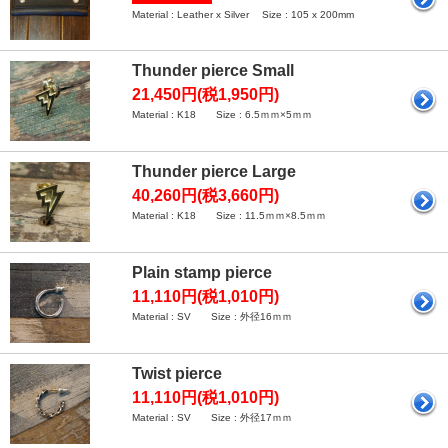
Material : Leather x Silver Size : 105 x 200mm
Thunder pierce Small
21,450円(税1,950円)
Material : K18 Size : 6.5ｍｍ×5ｍｍ
Thunder pierce Large
40,260円(税3,660円)
Material : K18 Size : 11.5ｍｍ×8.5ｍｍ
Plain stamp pierce
11,110円(税1,010円)
Material : SV Size : 外径16ｍｍ
Twist pierce
11,110円(税1,010円)
Material : SV Size : 外径17ｍｍ